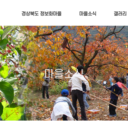
메인콘텐츠 바로가기
경상북도 정보화마을
마을소식
갤러리
마을소식