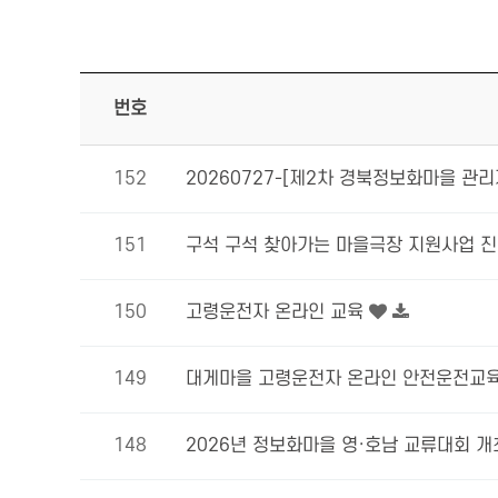
마을소식
번호
152
20260727-[제2차 경북정보화마을 관
151
구석 구석 찾아가는 마을극장 지원사업 
150
고령운전자 온라인 교육
149
대게마을 고령운전자 온라인 안전운전교
148
2026년 정보화마을 영·호남 교류대회 개