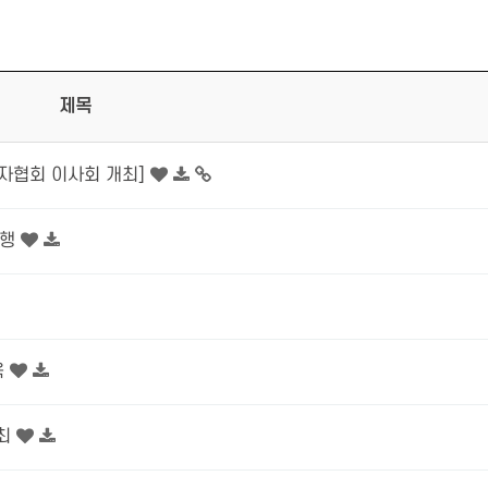
제목
리자협회 이사회 개최]
진행
육
최