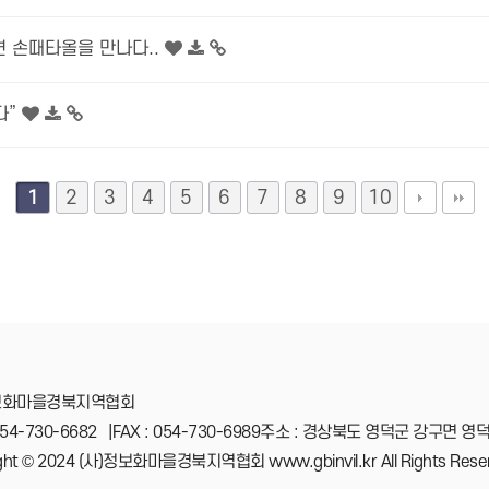
견 손때타올을 만나다..
다”
2
3
4
5
6
7
8
9
10
1
정보화마을경북지역협회
054-730-6682
|
FAX : 054-730-6989주소 : 경상북도 영덕군 강구면 영
ght © 2024 (사)정보화마을경북지역협회 www.gbinvil.kr All Rights Rese