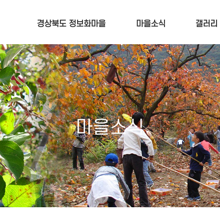
메인콘텐츠 바로가기
경상북도 정보화마을
마을소식
갤러리
마을소식